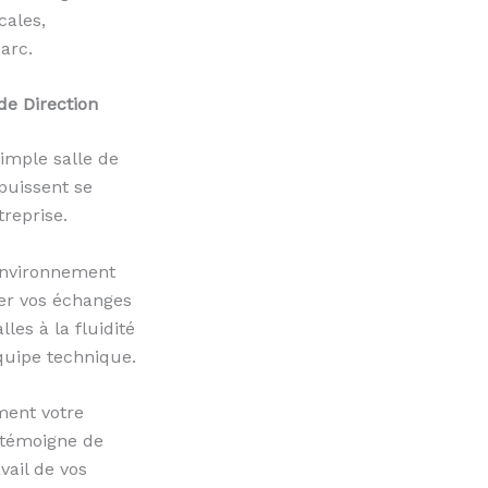
cales,
arc.
de Direction
simple salle de
 puissent se
treprise.
 environnement
ter vos échanges
les à la fluidité
équipe technique.
ment votre
n témoigne de
vail de vos