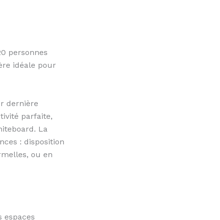
 20 personnes
hère idéale pour
r dernière
vité parfaite,
hiteboard. La
ces : disposition
rmelles, ou en
rs espaces