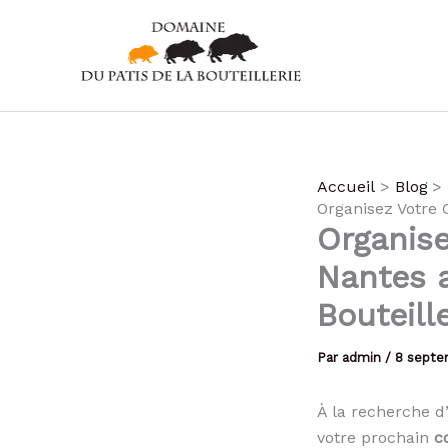
Aller
au
contenu
Accueil
Blog
Organisez Votre 
Organise
Nantes 
Bouteill
Par
admin
/
8 septe
À la recherche d
votre prochain
c