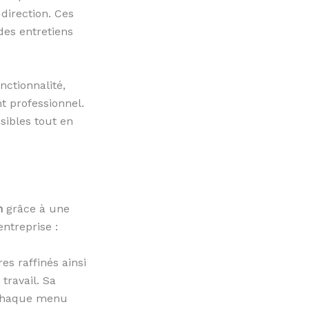
direction. Ces
des entretiens
nctionnalité,
t professionnel.
nsibles tout en
.
n
grâce à une
entreprise :
es raffinés ainsi
ravail. Sa
. Chaque menu