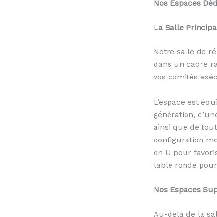
Nos Espaces Dédi
La Salle Principa
Notre salle de r
dans un cadre raf
vos comités exéc
L’espace est équ
génération, d’un
ainsi que de tou
configuration mo
en U pour favori
table ronde pour 
Nos Espaces Sup
Au-delà de la sa