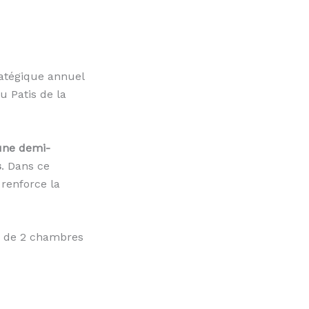
ratégique annuel
u Patis de la
’une demi-
s
. Dans ce
 renforce la
é de 2 chambres