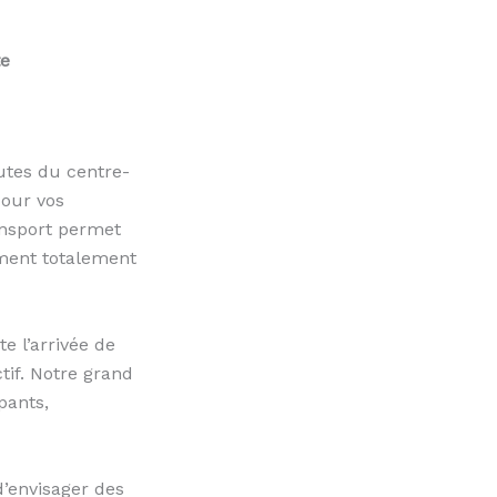
te
utes du centre-
pour vos
ansport permet
ement totalement
e l’arrivée de
ctif. Notre grand
pants,
’envisager des