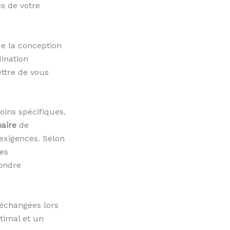
es de votre
e la conception
dination
ttre de vous
oins spécifiques.
aire
de
 exigences. Selon
des
pondre
 échangées lors
timal et un