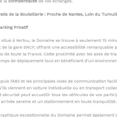
e la
confidentialité
de vos échanges.
tis de la Bouteillerie : Proche de Nantes, Loin du Tumul
arking Privatif
situé à Vertou, le Domaine se trouve à seulement 15 min
et de la gare SNCF, offrant une accessibilité remarquable 
us de toute la France. Cette proximité avec les axes de tr
temps de déplacement tout en bénéficiant d’un environn
puis l’A83 et les principales voies de communication facilit
u’ils viennent en voiture individuelle ou en transport colle
et sécurisé peut accueillir tous les véhicules de vos partici
arrivée sereine et un stationnement en toute tranquillité.
ographique exceptionnelle du Domaine permet également d